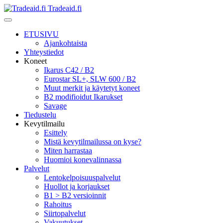
Tradeaid.fi
ETUSIVU
Ajankohtaista
Yhteystiedot
Koneet
Ikarus C42 / B2
Eurostar SL+, SLW 600 / B2
Muut merkit ja käytetyt koneet
B2 modifioidut Ikarukset
Savage
Tiedustelu
Kevytilmailu
Esittely
Mistä kevytilmailussa on kyse?
Miten harrastaa
Huomioi konevalinnassa
Palvelut
Lentokelpoisuuspalvelut
Huollot ja korjaukset
B1 > B2 versioinnit
Rahoitus
Siirtopalvelut
Vakuutukset