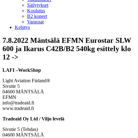
Säilytykset
Koulutus
B2 koneet
Varaosat
Kehitys
7.8.2022 Mäntsälä EFMN Eurostar SLW
600 ja Ikarus C42B/B2 540kg esittely klo
12 ->
LAFI –WorkShop
Light Aviation Finland®
Sivutie 5
04600 MÄNTSÄLÄ
EFMN
info@tradeaid.fi
www.tradeaid.fi
Tradeaid Oy Ltd / Viljo levelä
Sivutie 5 (Tehdas)
04600 MÄNTSÄLÄ