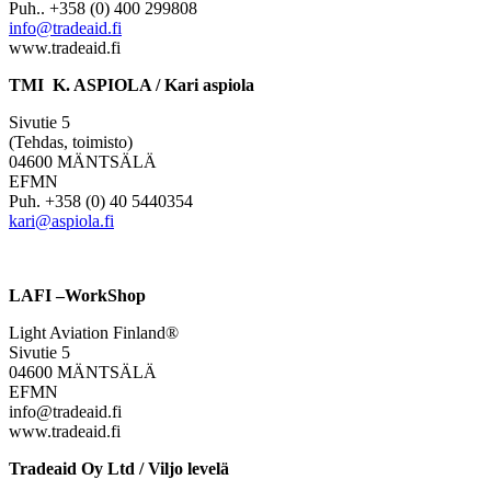
Puh.. +358 (0) 400 299808
info@tradeaid.fi
www.tradeaid.fi
TMI K. ASPIOLA / Kari aspiola
Sivutie 5
(Tehdas, toimisto)
04600 MÄNTSÄLÄ
EFMN
Puh. +358 (0) 40 5440354
kari@aspiola.fi
LAFI –WorkShop
Light Aviation Finland®
Sivutie 5
04600 MÄNTSÄLÄ
EFMN
info@tradeaid.fi
www.tradeaid.fi
Tradeaid Oy Ltd / Viljo levelä