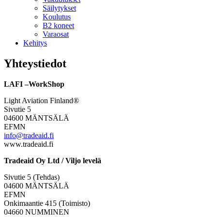
Säilytykset
Koulutus
B2 koneet
Varaosat
Kehitys
Yhteystiedot
LAFI –WorkShop
Light Aviation Finland®
Sivutie 5
04600 MÄNTSÄLÄ
EFMN
info@tradeaid.fi
www.tradeaid.fi
Tradeaid Oy Ltd / Viljo levelä
Sivutie 5 (Tehdas)
04600 MÄNTSÄLÄ
EFMN
Onkimaantie 415 (Toimisto)
04660 NUMMINEN