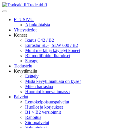
Tradeaid.fi
ETUSIVU
Ajankohtaista
Yhteystiedot
Koneet
Ikarus C42 / B2
Eurostar SL+, SLW 600 / B2
Muut merkit ja käytetyt koneet
B2 modifioidut Ikarukset
Savage
Tiedustelu
Kevytilmailu
Esittely
Mistä kevytilmailussa on kyse?
Miten harrastaa
Huomioi konevalinnassa
Palvelut
Lentokelpoisuuspalvelut
Huollot ja korjaukset
B1 > B2 versioinnit
Rahoitus
Siirtopalvelut
Vakuutukset